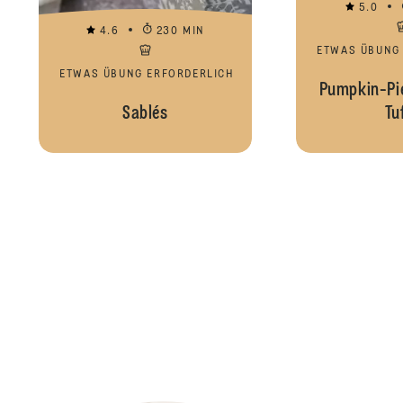
5.0
4.6
230 MIN
ETWAS ÜBUNG
ETWAS ÜBUNG ERFORDERLICH
Pumpkin-Pi
Sablés
Tu