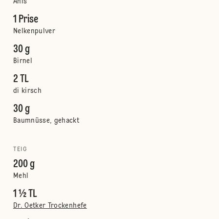
Anis
1 Prise
Nelkenpulver
30 g
Birnel
2 TL
di kirsch
30 g
Baumnüsse, gehackt
TEIG
200 g
Mehl
1 ½ TL
Dr. Oetker Trockenhefe