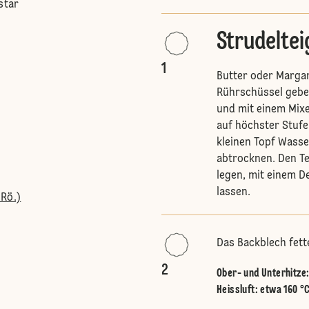
star
Strudeltei
1
Butter oder Margar
Rührschüssel geben
und mit einem Mixe
auf höchster Stufe
kleinen Topf Wasse
abtrocknen. Den Te
legen, mit einem D
lassen.
 Rö.)
Das Backblech fett
2
Ober- und Unterhitze
Heissluft
:
etwa 160 °