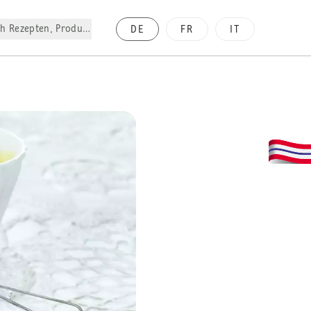
h Rezepten, Produkte, etc.
DE
FR
IT