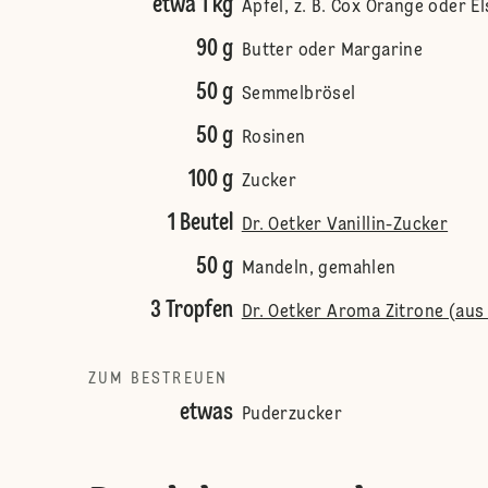
etwa 1 kg
Äpfel, z. B. Cox Orange oder El
90 g
Butter oder Margarine
50 g
Semmelbrösel
50 g
Rosinen
100 g
Zucker
1 Beutel
Dr. Oetker Vanillin-Zucker
50 g
Mandeln, gemahlen
3 Tropfen
Dr. Oetker Aroma Zitrone (aus
ZUM BESTREUEN
etwas
Puderzucker