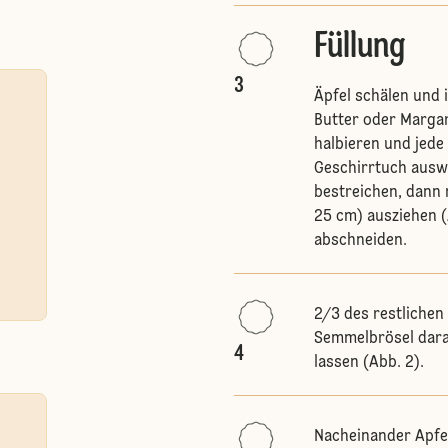
Füllung
3
Äpfel schälen und 
Butter oder Margar
halbieren und jede
Geschirrtuch auswa
bestreichen, dann 
25 cm) ausziehen (A
abschneiden.
2/3 des restlichen
Semmelbrösel darau
4
lassen (Abb. 2).
Nacheinander Apfels