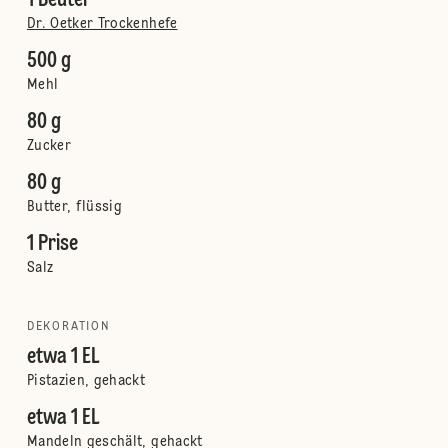
1 Beutel
Dr. Oetker Trockenhefe
500 g
Mehl
80 g
Zucker
80 g
Butter, flüssig
1 Prise
Salz
DEKORATION
etwa 1 EL
Pistazien, gehackt
etwa 1 EL
Mandeln geschält, gehackt