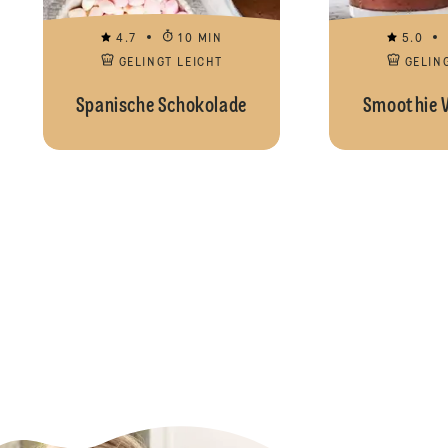
4.7
10 MIN
5.0
GELINGT LEICHT
GELIN
Spanische Schokolade
Smoothie V