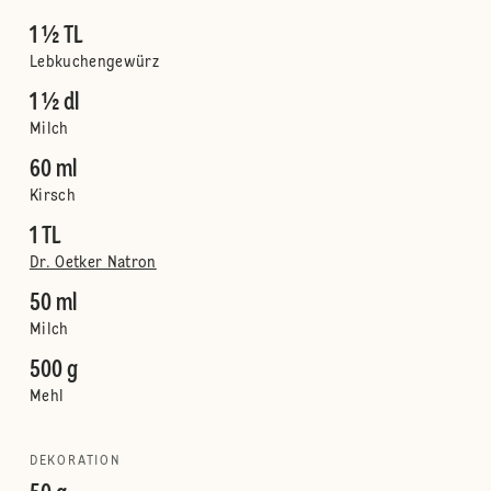
1 ½ TL
Lebkuchengewürz
1 ½ dl
Milch
60 ml
Kirsch
1 TL
Dr. Oetker Natron
50 ml
Milch
500 g
Mehl
DEKORATION