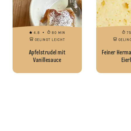
4.8
80 MIN
7
GELINGT LEICHT
GELIN
Apfelstrudel mit
Feiner Herm
Vanillesauce
Eier