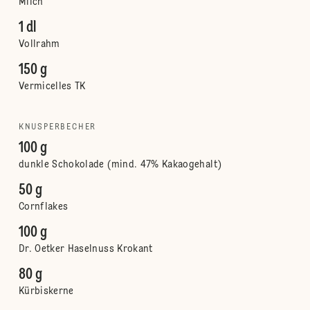
Milch
1 dl
Vollrahm
150 g
Vermicelles TK
KNUSPERBECHER
100 g
dunkle Schokolade (mind. 47% Kakaogehalt)
50 g
Cornflakes
100 g
Dr. Oetker Haselnuss Krokant
80 g
Kürbiskerne