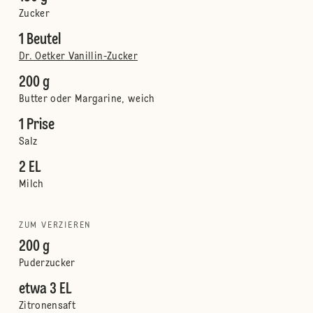
Zucker
1 Beutel
Dr. Oetker Vanillin-Zucker
200 g
Butter oder Margarine, weich
1 Prise
Salz
2 EL
Milch
ZUM VERZIEREN
200 g
Puderzucker
etwa 3 EL
Zitronensaft