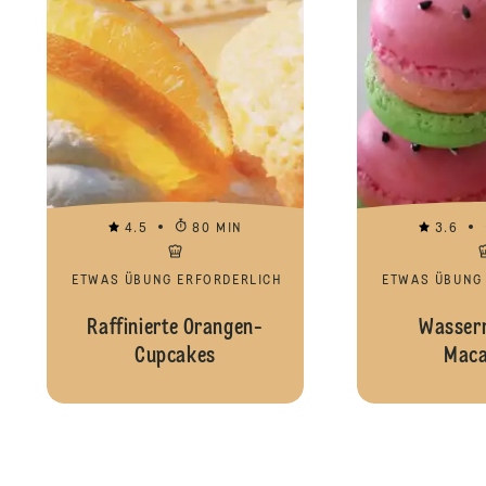
4.5
80 MIN
3.6
ETWAS ÜBUNG ERFORDERLICH
ETWAS ÜBUNG
Raffinierte Orangen-
Wasser
Cupcakes
Maca