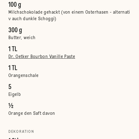
100 g
Milchschokolade gehackt (von einem Osterhasen - alternati
v auch dunkle Schoggi)
300 g
Butter, weich
1 TL
Dr. Oetker Bourbon Vanille Paste
1 TL
Orangenschale
5
Eigelb
½
Orange den Saft davon
DEKORATION