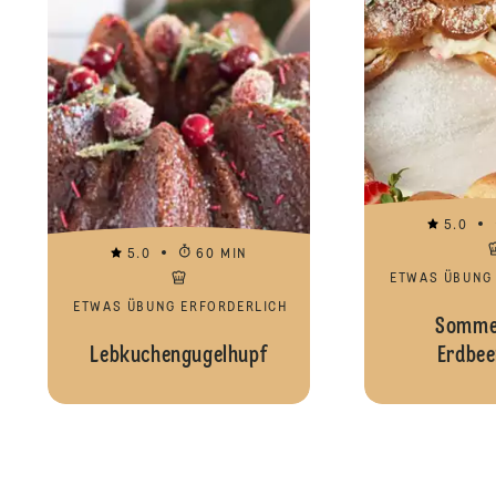
5.0
5.0
60 MIN
ETWAS ÜBUNG
ETWAS ÜBUNG ERFORDERLICH
Sommer
Lebkuchengugelhupf
Erdbee