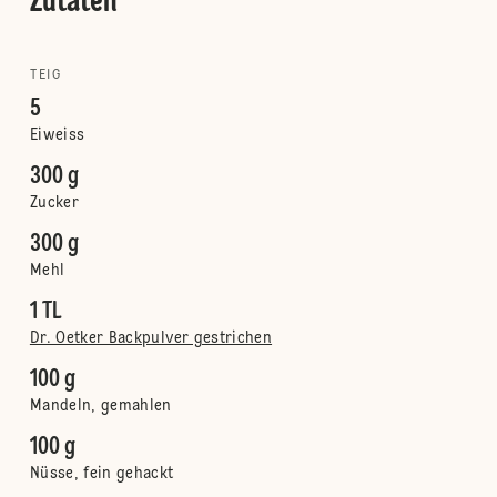
Zutaten
TEIG
5
Eiweiss
300 g
Zucker
300 g
Mehl
1 TL
Dr. Oetker Backpulver gestrichen
100 g
Mandeln, gemahlen
100 g
Nüsse, fein gehackt