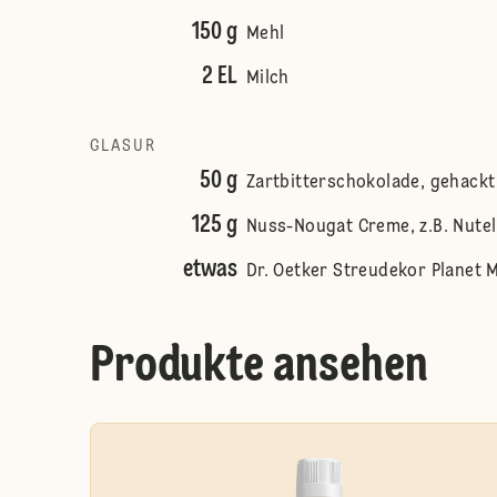
150 g
Mehl
2 EL
Milch
GLASUR
50 g
Zartbitterschokolade, gehackt
125 g
Nuss-Nougat Creme, z.B. Nute
etwas
Dr. Oetker Streudekor Planet 
Produkte ansehen