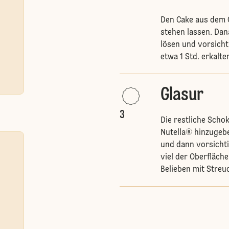
Den Cake aus dem 
stehen lassen. Da
lösen und vorsicht
etwa 1 Std. erkalte
Glasur
3
Die restliche Sch
Nutella® hinzugebe
und dann vorsicht
viel der Oberfläche
Belieben mit Streu