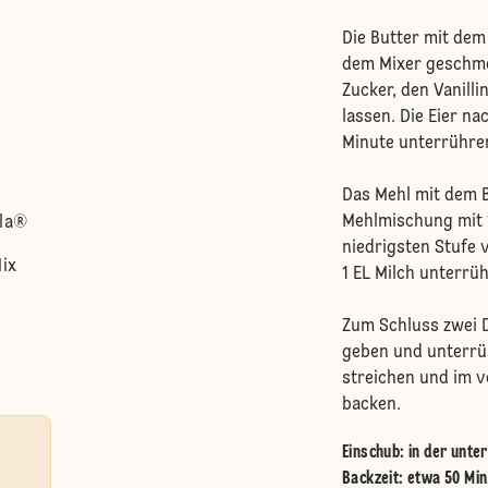
Die Butter mit dem
dem Mixer geschme
Zucker, den Vanill
lassen. Die Eier n
Minute unterrühre
Das Mehl mit dem B
Mehlmischung mit 1
lla®
niedrigsten Stufe 
Mix
1 EL Milch unterrü
Zum Schluss zwei D
geben und unterrüh
streichen und im 
backen.
Einschub
:
in der unte
Backzeit: etwa 50 Min