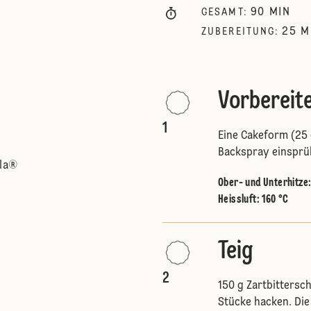
90
MIN
GESAMT
:
25
M
ZUBEREITUNG
:
Vorbereit
1
Eine Cakeform (25 
Backspray einsprü
lla®
Ober- und Unterhitze
Heissluft
:
160 °C
Teig
2
150 g Zartbittersc
Stücke hacken. Die