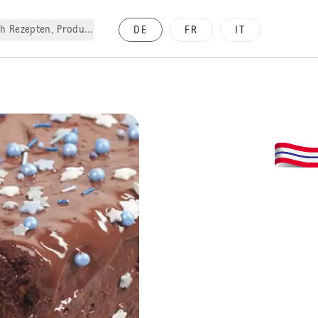
h Rezepten, Produkte, etc.
DE
FR
IT