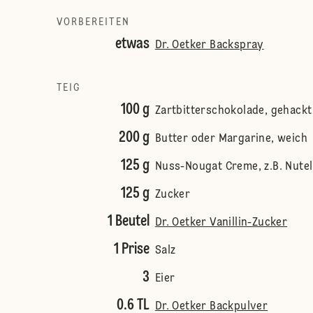
VORBEREITEN
etwas
Dr. Oetker Backspray
TEIG
100 g
Zartbitterschokolade, gehackt
200 g
Butter oder Margarine, weich
125 g
Nuss-Nougat Creme, z.B. Nute
125 g
Zucker
1 Beutel
Dr. Oetker Vanillin-Zucker
1 Prise
Salz
3
Eier
0.6 TL
Dr. Oetker Backpulver