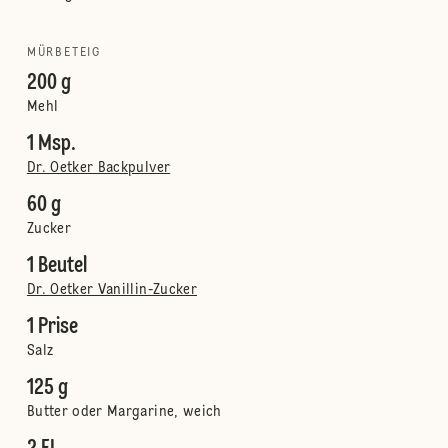
MÜRBETEIG
200 g
Mehl
1 Msp.
Dr. Oetker Backpulver
60 g
Zucker
1 Beutel
Dr. Oetker Vanillin-Zucker
1 Prise
Salz
125 g
Butter oder Margarine, weich