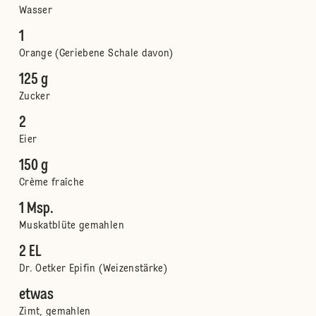
Wasser
1
Orange (Geriebene Schale davon)
125 g
Zucker
2
Eier
150 g
Crème fraîche
1 Msp.
Muskatblüte gemahlen
2 EL
Dr. Oetker Epifin (Weizenstärke)
etwas
Zimt, gemahlen