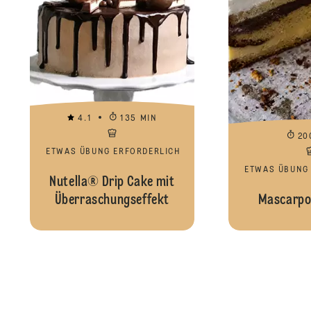
4.1
135 MIN
20
ETWAS ÜBUNG ERFORDERLICH
ETWAS ÜBUNG
Nutella® Drip Cake mit
Überraschungseffekt
Mascarpo