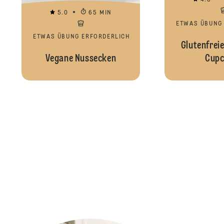
4.5
5.0
65 MIN
ETWAS ÜBUNG
ETWAS ÜBUNG ERFORDERLICH
Glutenfreie
Vegane Nussecken
Cupc