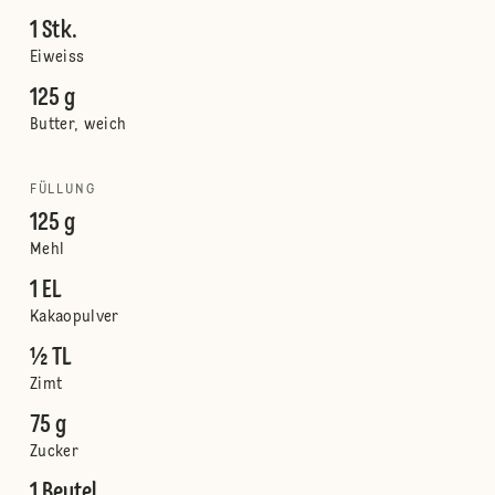
1 Stk.
Eiweiss
125 g
Butter, weich
FÜLLUNG
125 g
Mehl
1 EL
Kakaopulver
½ TL
Zimt
75 g
Zucker
1 Beutel