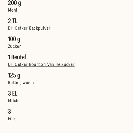
200 g
Mehl
2 TL
Dr. Oetker Backpulver
100 g
Zucker
1 Beutel
Dr. Oetker Bourbon Vanille Zucker
125 g
Butter, weich
3 EL
Milch
3
Eier