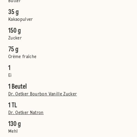
Butter
35 g
Kakaopulver
150 g
Zucker
75 g
Crème fraîche
1
Ei
1 Beutel
Dr. Oetker Bourbon Vanille Zucker
1 TL
Dr. Oetker Natron
130 g
Mehl