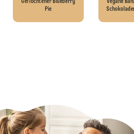
Geflochtener Blueberry
Vegane Ban
Pie
Schokolade