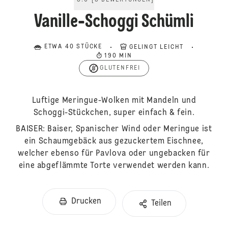
5.0
[
5
BEWERTUNGEN
]
Vanille-Schoggi Schümli
ETWA 40 STÜCKE
GELINGT LEICHT
190 MIN
GLUTENFREI
Luftige Meringue-Wolken mit Mandeln und
Schoggi-Stückchen, super einfach & fein.
BAISER: Baiser, Spanischer Wind oder Meringue ist
ein Schaumgebäck aus gezuckertem Eischnee,
welcher ebenso für Pavlova oder ungebacken für
eine abgeflämmte Torte verwendet werden kann.
Drucken
Teilen