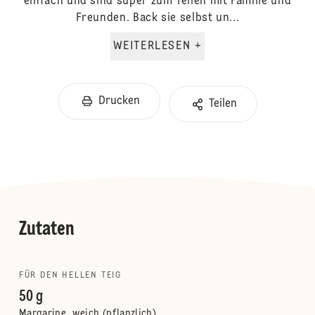
einfach und sind super zum Teilen mit Familie und
Freunden. Back sie selbst un...
WEITERLESEN +
Drucken
Teilen
Zutaten
FÜR DEN HELLEN TEIG
50 g
Margarine, weich (pflanzlich)