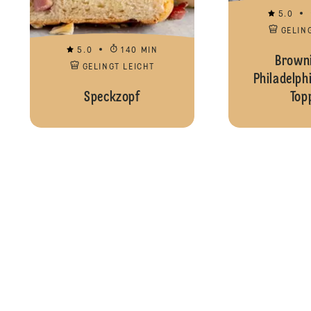
5.0
GELIN
5.0
140 MIN
Browni
GELINGT LEICHT
Philadelp
Speckzopf
Top