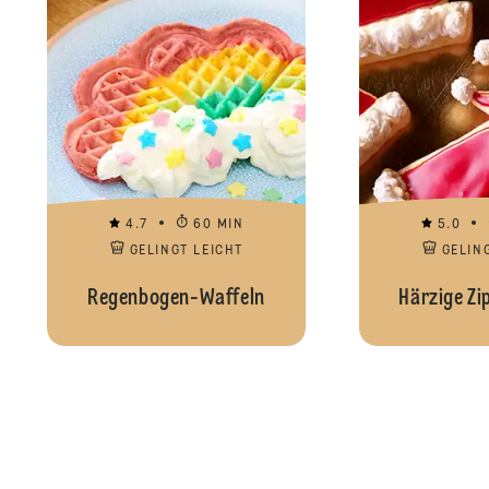
4.7
60 MIN
5.0
GELINGT LEICHT
GELIN
Regenbogen-Waffeln
Härzige Zi