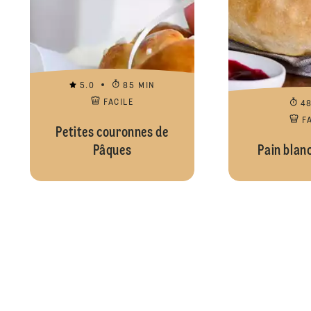
5.0
85 MIN
FACILE
4
F
Petites couronnes de
Pâques
Pain blanc