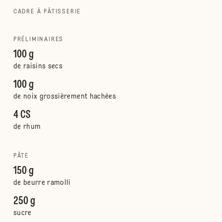
CADRE À PÂTISSERIE
PRÉLIMINAIRES
100 g
de raisins secs
100 g
de noix grossièrement hachées
4 CS
de rhum
PÂTE
150 g
de beurre ramolli
250 g
sucre