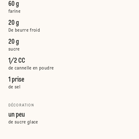
60 g
farine
20 g
De beurre froid
20 g
sucre
1/2 CC
de cannelle en poudre
1 prise
de sel
DÉCORATION
un peu
de sucre glace