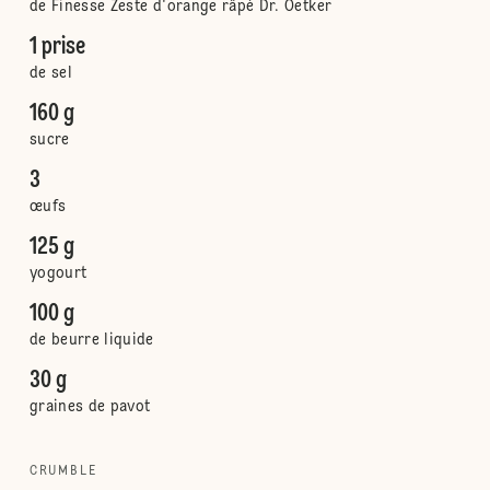
de Finesse Zeste d'orange râpé Dr. Oetker
1 prise
de sel
160 g
sucre
3
œufs
125 g
yogourt
100 g
de beurre liquide
30 g
graines de pavot
CRUMBLE