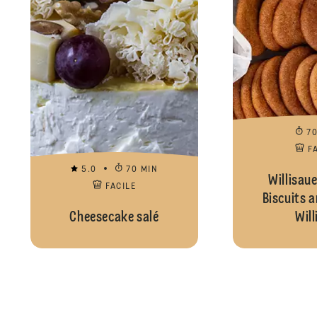
7
F
5.0
70 MIN
Willisaue
FACILE
Biscuits 
Cheesecake salé
Will