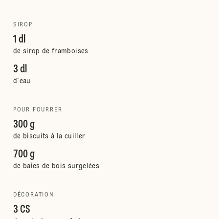
SIROP
1 dl
de sirop de framboises
3 dl
d'eau
POUR FOURRER
300 g
de biscuits à la cuiller
700 g
de baies de bois surgelées
DÉCORATION
3 CS