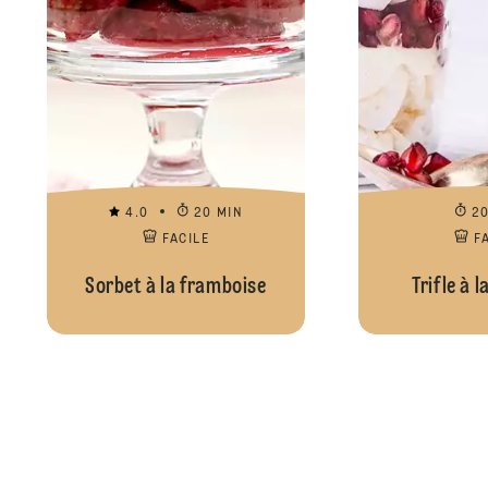
4.0
20 MIN
2
FACILE
F
Sorbet à la framboise
Trifle à 