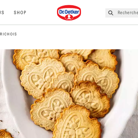
Dr. Oetker
Recherche
US
SHOP
URICHOIS