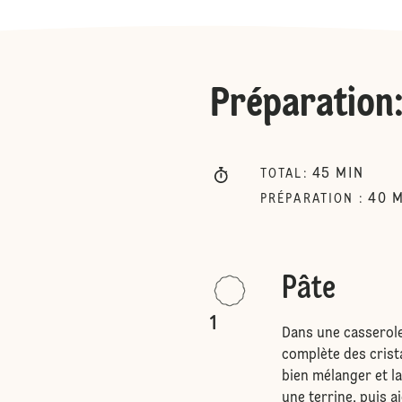
Préparation
45
MIN
TOTAL
:
40
M
PRÉPARATION
:
Pâte
1
Dans une casserole,
complète des crista
bien mélanger et la
une terrine, puis aj