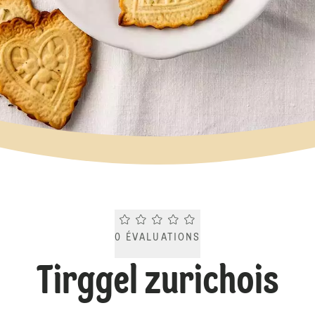
Current rating 0.0. Click to rate.
0
ÉVALUATIONS
Tirggel zurichois