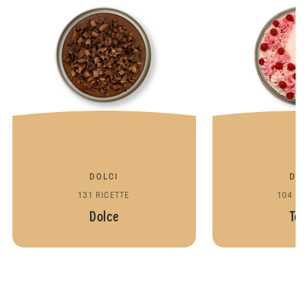
DOLCI
DOL
131 RICETTE
104 RI
Dolce
Tor