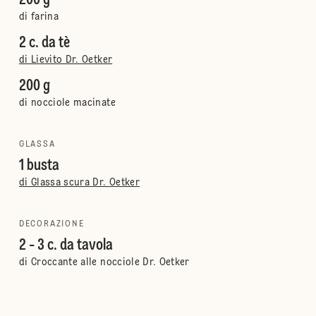
200 g
di farina
2 c. da tè
di Lievito Dr. Oetker
200 g
di nocciole macinate
GLASSA
1 busta
di Glassa scura Dr. Oetker
DECORAZIONE
2 - 3 c. da tavola
di Croccante alle nocciole Dr. Oetker