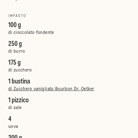
IMPASTO
100 g
di cioccolato fondente
250 g
di burro
175 g
di zucchero
1 bustina
di Zucchero vanigliato Bourbon Dr. Oetker
1 pizzico
di sale
4
uova