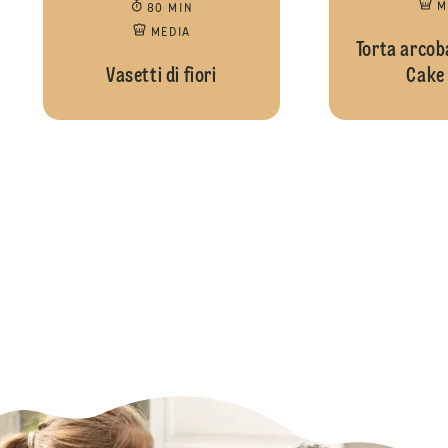
M
80 MIN
MEDIA
Torta arcob
Vasetti di fiori
Cake 