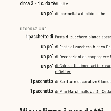
circa 3 - 4 c. da tè
di latte
un po'
di marmellata di albicocche
DECORAZIONE
1 pacchetto di
Pasta di zucchero bianca stesa
un po'
di Pasta di zucchero bianca Dr
un po'
di Decorazioni da cospargere 
un po'
di Coloranti alimentari in rosa
r. Oetker
1 pacchetto
di Scritture decorative Glamou
1 pacchetto
di Mini Marshmallows Dr. Oetk