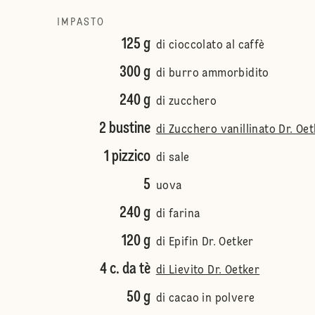
IMPASTO
125 g
di cioccolato al caffè
300 g
di burro ammorbidito
240 g
di zucchero
2 bustine
di Zucchero vanillinato Dr. Oe
1 pizzico
di sale
5
uova
240 g
di farina
120 g
di Epifin Dr. Oetker
4 c. da tè
di Lievito Dr. Oetker
50 g
di cacao in polvere