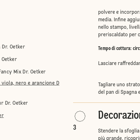
polvere e incorpor
media. Infine aggiu
nello stampo, livel
preriscaldato per 
 Dr. Oetker
Tempo di cottura: circ
. Oetker
Lasciare raffredda
Fancy Mix Dr. Oetker
, viola, nero e arancione D
Tagliare uno strato 
del pan di Spagna e
r Dr. Oetker
Decorazio
er
3
Stendere la sfoglia
più grande, ricoprir