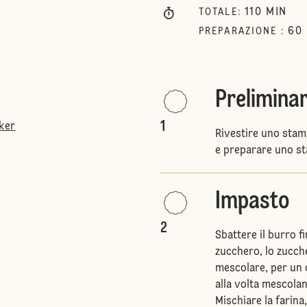
110
MIN
TOTALE
:
60
PREPARAZIONE
:
Preliminar
1
tker
Rivestire uno stam
e preparare uno st
Impasto
2
Sbattere il burro 
zucchero, lo zucche
mescolare, per un
alla volta mescola
Mischiare la farina, l