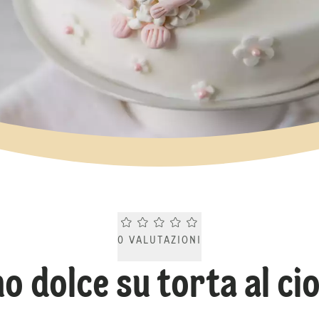
Current rating 0.0. Click to rate.
0
VALUTAZIONI
no dolce su torta al ci