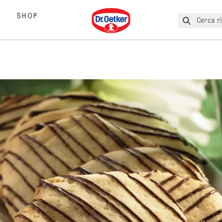
Dr. Oetker
SHOP
Cerca ri