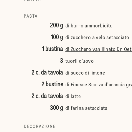
PASTA
200 g
di burro ammorbidito
100 g
di zucchero a velo setacciato
1 bustina
di Zucchero vanillinato Dr. Oe
3
tuorli d’uovo
2 c. da tavola
di succo di limone
2 bustine
di Finesse Scorza d'arancia gr
2 c. da tavola
di latte
300 g
di farina setacciata
DECORAZIONE