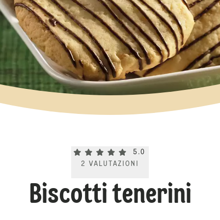
Current rating 5.0. Click to rate.
5.0
2
VALUTAZIONI
Biscotti tenerini