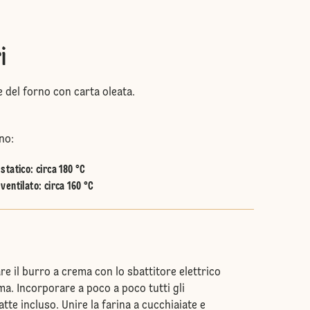
i
 del forno con carta oleata.
no:
statico
:
circa 180 °C
ventilato
:
circa 160 °C
are il burro a crema con lo sbattitore elettrico
ma. Incorporare a poco a poco tutti gli
latte incluso. Unire la farina a cucchiaiate e