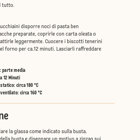
 tutto.
cucchiaini disporre noci di pasta ben
lacche preparate, coprirle con carta oleata o
iattirle leggermente. Cuocere i biscotti tenerini
el forno per ca.12 minuti. Lasciarli raffreddare
:
parte media
a 12 Minuti
statico
:
circa 180 °C
ventilato
:
circa 160 °C
ne
are la glassa come indicato sulla busta.
della busta e disegnare un motivo a zigzag sui