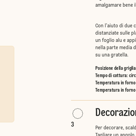
amalgamare bene il
Con l’aiuto di due 
distanziate sulle p
un foglio alu e app
nella parte media d
su una gratella.
Posizione della griglia
Tempo di cottura: circ
Temperatura in forno 
Temperatura in forno 
Decorazio
3
Per decorare, scald
Tagliare un angolo 