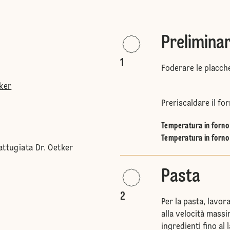
Preliminar
1
Foderare le placche
tker
Preriscaldare il for
Temperatura in forno 
Temperatura in forno 
attugiata Dr. Oetker
Pasta
2
Per la pasta, lavor
alla velocità massi
ingredienti fino al 