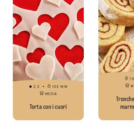
7
M
2.3
105 MIN
MEDIA
Tronche
Torta con i cuori
marme