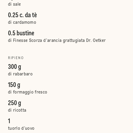
di sale
0.25 c. da tè
di cardamomo
0.5 bustine
di Finesse Scorza d'arancia grattugiata Dr. Oetker
RIPIENO
300 g
di rabarbaro
150 g
di formaggio fresco
250 g
di ricotta
1
tuorlo d’uovo