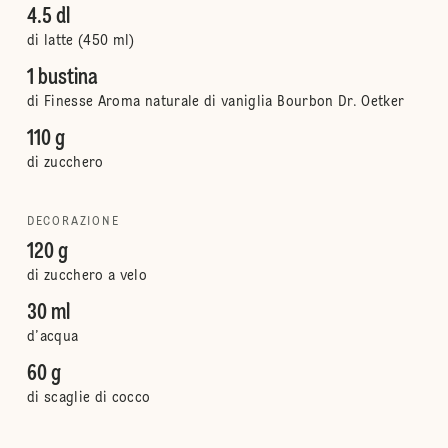
4.5 dl
di latte (450 ml)
1 bustina
di Finesse Aroma naturale di vaniglia Bourbon Dr. Oetker
110 g
di zucchero
DECORAZIONE
120 g
di zucchero a velo
30 ml
d’acqua
60 g
di scaglie di cocco