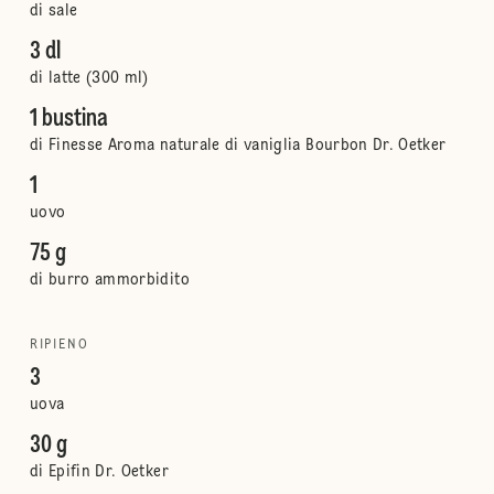
di sale
3 dl
di latte (300 ml)
1 bustina
di Finesse Aroma naturale di vaniglia Bourbon Dr. Oetker
1
uovo
75 g
di burro ammorbidito
RIPIENO
3
uova
30 g
di Epifin Dr. Oetker