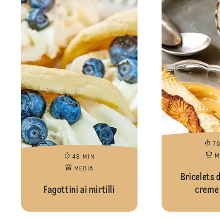
7
M
48 MIN
MEDIA
Bricelets 
Fagottini ai mirtilli
creme 