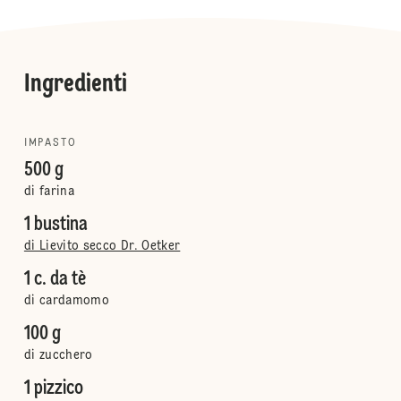
Ingredienti
IMPASTO
500 g
di farina
1 bustina
di Lievito secco Dr. Oetker
1 c. da tè
di cardamomo
100 g
di zucchero
1 pizzico