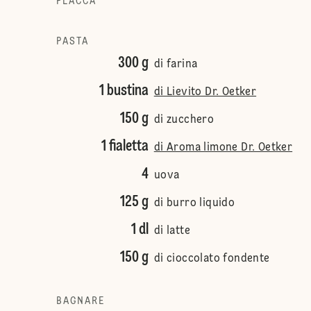
PLACCA
PASTA
300 g
di farina
1 bustina
di Lievito Dr. Oetker
150 g
di zucchero
1 fialetta
di Aroma limone Dr. Oetker
4
uova
125 g
di burro liquido
1 dl
di latte
150 g
di cioccolato fondente
BAGNARE