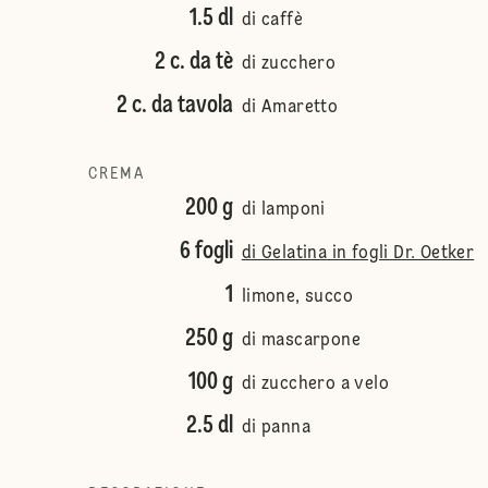
1.5 dl
di caffè
2 c. da tè
di zucchero
2 c. da tavola
di Amaretto
CREMA
200 g
di lamponi
6 fogli
di Gelatina in fogli Dr. Oetker
1
limone, succo
250 g
di mascarpone
100 g
di zucchero a velo
2.5 dl
di panna