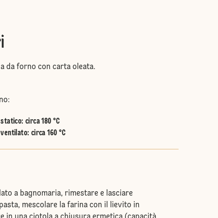
i
a da forno con carta oleata.
no:
statico
:
circa 180 °C
ventilato
:
circa 160 °C
olato a bagnomaria, rimestare e lasciare
pasta, mescolare la farina con il lievito in
e in una ciotola a chiusura ermetica (capacità