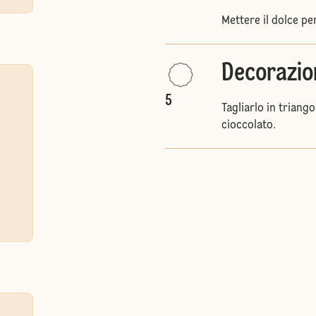
Mettere il dolce pe
Decorazio
5
Tagliarlo in triango
cioccolato.