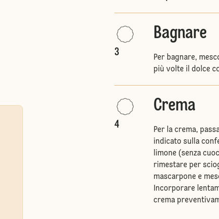
Bagnare
3
Per bagnare, mescol
più volte il dolce 
Crema
4
Per la crema, passa
indicato sulla conf
limone (senza cuoce
rimestare per scio
mascarpone e mesco
Incorporare lentame
crema preventivame