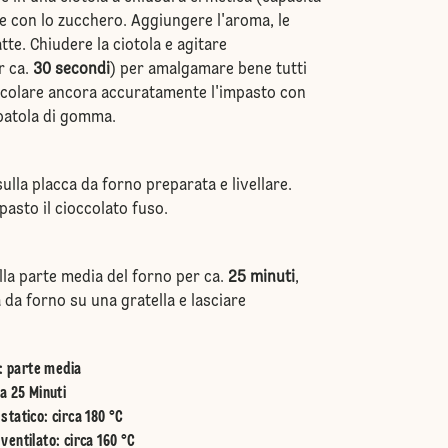
are con lo zucchero. Aggiungere l'aroma, le
latte. Chiudere la ciotola e agitare
r ca.
30 secondi
) per amalgamare bene tutti
escolare ancora accuratamente l'impasto con
patola di gomma.
ulla placca da forno preparata e livellare.
pasto il cioccolato fuso.
lla parte media del forno per ca.
25 minuti
,
 da forno su una gratella e lasciare
:
parte media
a 25 Minuti
statico
:
circa 180 °C
ventilato
:
circa 160 °C