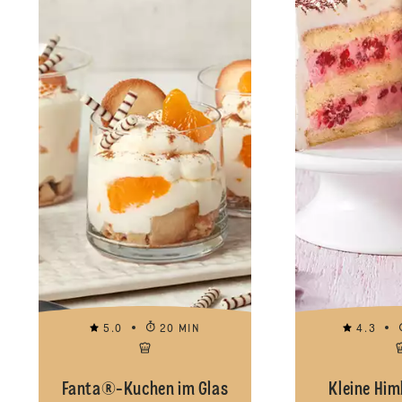
5.0
20 MIN
4.3
Fanta®-Kuchen im Glas
Kleine Him