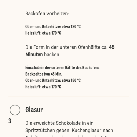
Backofen vorheizen:
Ober- und Unterhitze
:
etwa 180 °C
Heissluft
:
etwa 170 °C
Die Form in der unteren Ofenhälfte ca.
45
Minuten
backen.
Einschub
:
in der unteren Hälfte des Backofens
Backzeit: etwa 45 Min.
Ober- und Unterhitze
:
etwa 180 °C
Heissluft
:
etwa 170 °C
Glasur
3
Die erweichte Schokolade in ein
Spritztütchen geben. Kuchenglasur nach