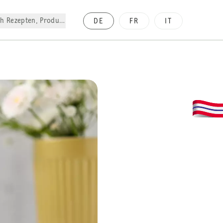
h Rezepten, Produkte, etc.
DE
FR
IT