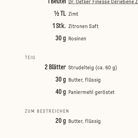
1 Beutel
Dr. Oetker Finesse Geriebene 
½ TL
Zimt
1 Stk.
Zitronen Saft
30 g
Rosinen
TEIG
2 Blätter
Strudelteig (ca. 60 g)
30 g
Butter, flüssig
40 g
Paniermehl geröstet
ZUM BESTREICHEN
20 g
Butter, flüssig