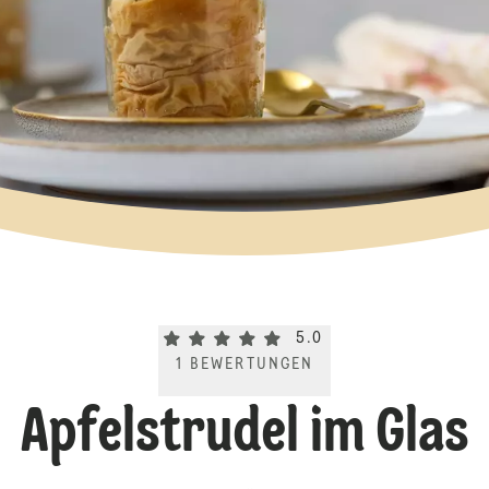
Current rating 5.0. Click to rate.
5.0
1
BEWERTUNGEN
Apfelstrudel im Glas