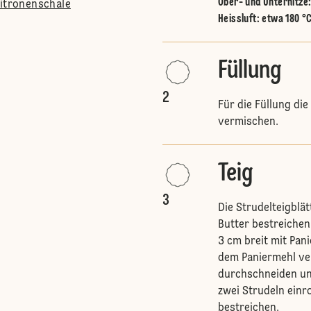
Ober- und Unterhitze
Zitronenschale
Heissluft
:
etwa 180 °
Füllung
2
Für die Füllung di
vermischen.
Teig
3
Die Strudelteigblä
Butter bestreichen.
3 cm breit mit Pan
dem Paniermehl vert
durchschneiden und
zwei Strudeln einro
bestreichen.