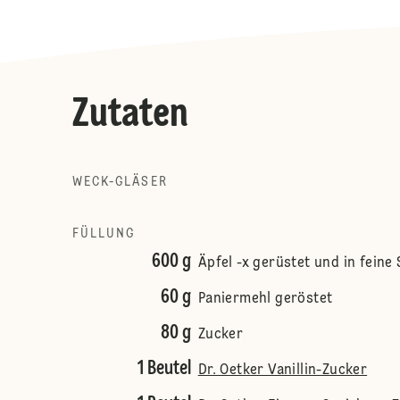
Zutaten
WECK-GLÄSER
FÜLLUNG
600 g
Äpfel -x gerüstet und in feine
60 g
Paniermehl geröstet
80 g
Zucker
1 Beutel
Dr. Oetker Vanillin-Zucker