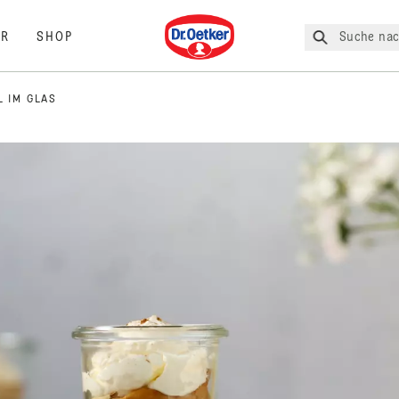
Dr. Oetker
Suche nac
R
SHOP
L IM GLAS