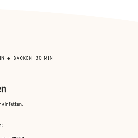
:
IN
30
MIN
BACKEN
:
en
 einfetten.
n: