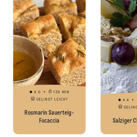
4.0
135 MIN
GELINGT LEICHT
4.4
GELIN
Rosmarin Sauerteig-
Focaccia
Salziger 