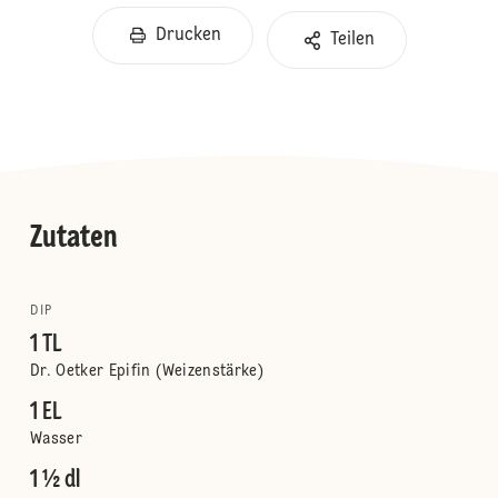
Drucken
Teilen
Zutaten
DIP
1 TL
Dr. Oetker Epifin (Weizenstärke)
1 EL
Wasser
1 ½ dl