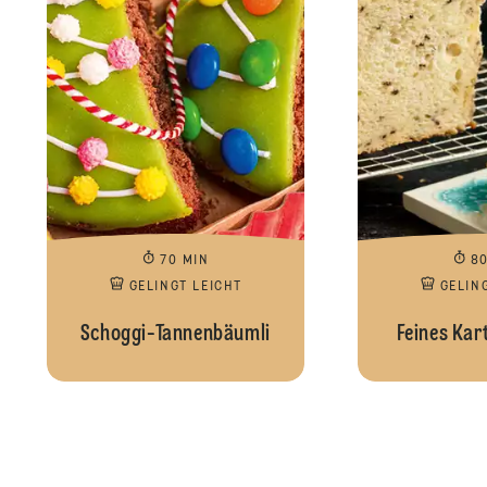
70 MIN
8
GELINGT LEICHT
GELIN
Schoggi-Tannenbäumli
Feines Kar