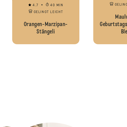
GELIN
4.7
40 MIN
GELINGT LEICHT
Maul
Orangen-Marzipan-
Geburtstag
Stängeli
Bl