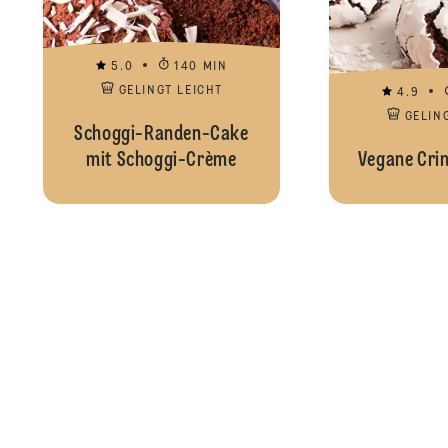
5.0
140 MIN
GELINGT LEICHT
4.9
GELIN
Schoggi-Randen-Cake
mit Schoggi-Crème
Vegane Crin