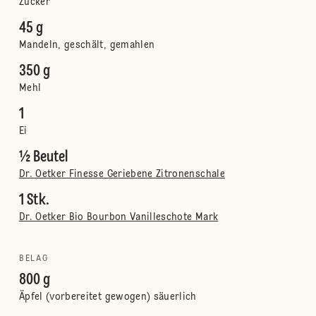
Zucker
45 g
Mandeln, geschält, gemahlen
350 g
Mehl
1
Ei
½ Beutel
Dr. Oetker Finesse Geriebene Zitronenschale
1 Stk.
Dr. Oetker Bio Bourbon Vanilleschote Mark
BELAG
800 g
Äpfel (vorbereitet gewogen) säuerlich