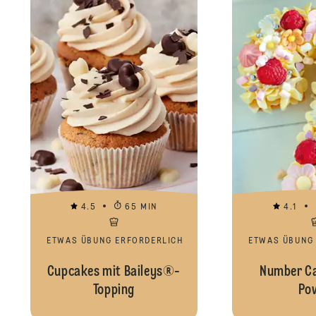
4.5
65 MIN
4.1
ETWAS ÜBUNG ERFORDERLICH
ETWAS ÜBUNG
Cupcakes mit Baileys®-
Number Ca
Topping
Po