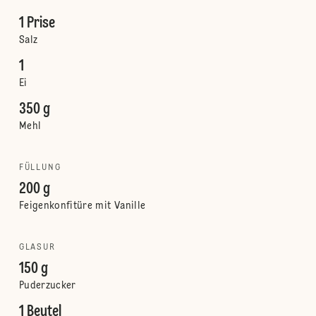
1 Prise
Salz
1
Ei
350 g
Mehl
FÜLLUNG
200 g
Feigenkonfitüre mit Vanille
GLASUR
150 g
Puderzucker
1 Beutel