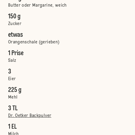
Butter oder Margarine, weich
150 g
Zucker
etwas
Orangenschale (gerieben)
1 Prise
Salz
3
Eier
225 g
Mehl
3 TL
Dr. Oetker Backpulver
1 EL
Milch