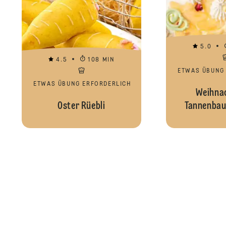
5.0
4.5
108 MIN
ETWAS ÜBUNG
ETWAS ÜBUNG ERFORDERLICH
Weihnac
Oster Rüebli
Tannenbau