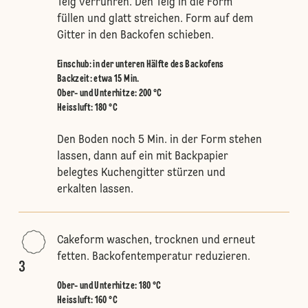
Teig verrühren. Den Teig in die Form
füllen und glatt streichen. Form auf dem
Gitter in den Backofen schieben.
Einschub
:
in der unteren Hälfte des Backofens
Backzeit: etwa 15 Min.
Ober- und Unterhitze
:
200 °C
Heissluft
:
180 °C
Den Boden noch 5 Min. in der Form stehen
lassen, dann auf ein mit Backpapier
belegtes Kuchengitter stürzen und
erkalten lassen.
Cakeform waschen, trocknen und erneut
fetten. Backofentemperatur reduzieren.
3
Ober- und Unterhitze
:
180 °C
Heissluft
:
160 °C