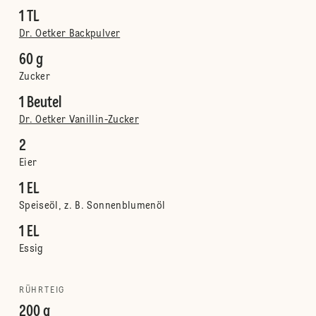
1 TL
Dr. Oetker Backpulver
60 g
Zucker
1 Beutel
Dr. Oetker Vanillin-Zucker
2
Eier
1 EL
Speiseöl, z. B. Sonnenblumenöl
1 EL
Essig
RÜHRTEIG
200 g