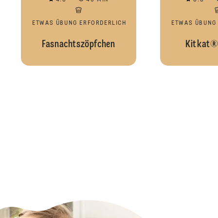
4.5
40 MIN
3.3
ETWAS ÜBUNG ERFORDERLICH
ETWAS ÜBUNG
Fasnachtszöpfchen
Kitkat®