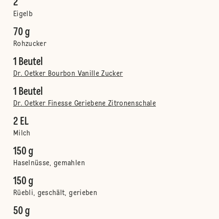
2
Eigelb
70 g
Rohzucker
1 Beutel
Dr. Oetker Bourbon Vanille Zucker
1 Beutel
Dr. Oetker Finesse Geriebene Zitronenschale
2 EL
Milch
150 g
Haselnüsse, gemahlen
150 g
Rüebli, geschält, gerieben
50 g