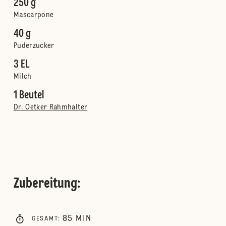
250 g
Mascarpone
40 g
Puderzucker
3 EL
Milch
1 Beutel
Dr. Oetker Rahmhalter
Zubereitung
:
85
MIN
GESAMT
: