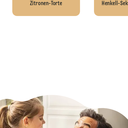
Zitronen-Torte
Henkell-Se