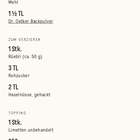
Mehl
1 ½ TL
Dr. Oetker Backpulver
ZUM VERZIEREN
1 Stk.
Rüebli (ca. 50 g)
3 TL
Rohzucker
2 TL
Haselnüsse, gehackt
TOPPING
1 Stk.
Limetten unbehandelt