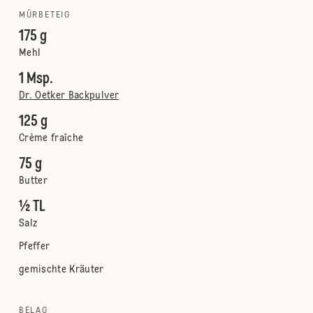
MÜRBETEIG
175 g
Mehl
1 Msp.
Dr. Oetker Backpulver
125 g
Crème fraîche
75 g
Butter
½ TL
Salz
Pfeffer
gemischte Kräuter
BELAG