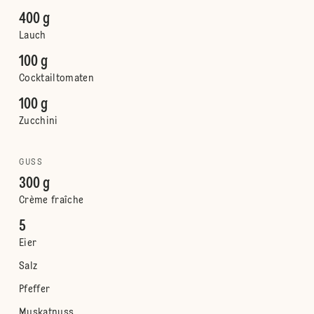
400 g
Lauch
100 g
Cocktailtomaten
100 g
Zucchini
GUSS
300 g
Crème fraîche
5
Eier
Salz
Pfeffer
Muskatnuss