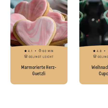
4.1
60 MIN
4.8
GELINGT LEICHT
GELIN
Marmorierte Herz-
Weihnac
Guetzli
Cupc