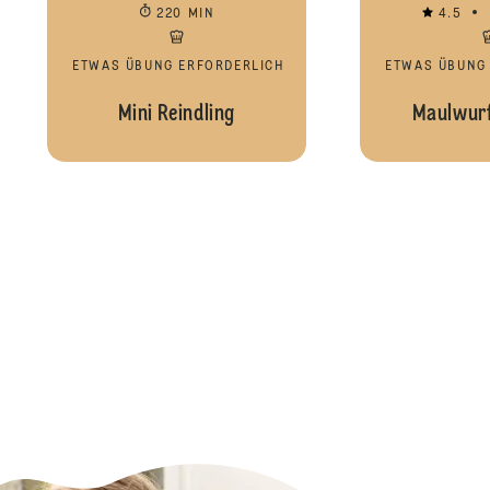
220 MIN
4.5
ETWAS ÜBUNG ERFORDERLICH
ETWAS ÜBUNG
Mini Reindling
Maulwurf