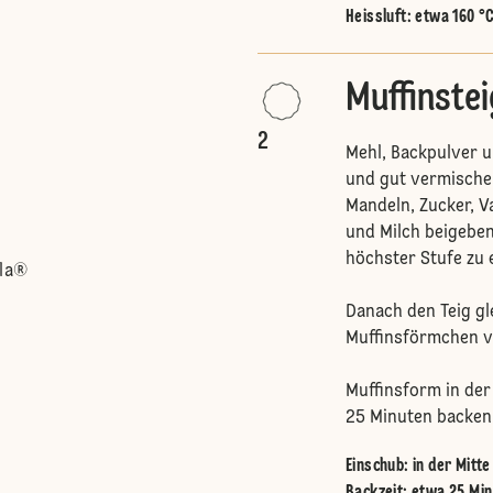
Heissluft
:
etwa 160 °
Muffinstei
2
Mehl, Backpulver u
und gut vermische
Mandeln, Zucker, Va
und Milch beigebe
höchster Stufe zu 
lla®
Danach den Teig gle
Muffinsförmchen ve
Muffinsform in de
25 Minuten backen
Einschub
:
in der Mitt