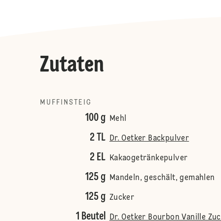
Zutaten
MUFFINSTEIG
100 g
Mehl
2 TL
Dr. Oetker Backpulver
2 EL
Kakaogetränkepulver
125 g
Mandeln, geschält, gemahlen
125 g
Zucker
1 Beutel
Dr. Oetker Bourbon Vanille Zu