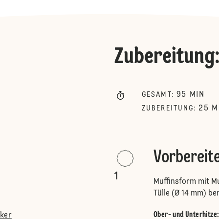
Zubereitung
95
MIN
GESAMT
:
25
M
ZUBEREITUNG
:
Vorbereit
1
Muffinsform mit Mu
Tülle (Ø 14 mm) be
Ober- und Unterhitze
cker