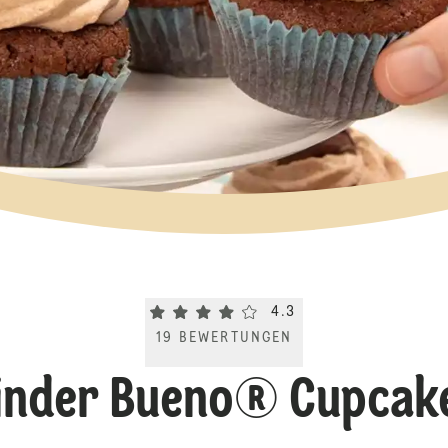
Current rating 4.3. Click to rate.
4.3
19
BEWERTUNGEN
inder Bueno® Cupcak