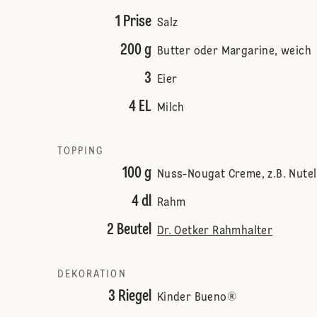
1 Prise
Salz
200 g
Butter oder Margarine, weich
3
Eier
4 EL
Milch
TOPPING
100 g
Nuss-Nougat Creme, z.B. Nute
4 dl
Rahm
2 Beutel
Dr. Oetker Rahmhalter
DEKORATION
3 Riegel
Kinder Bueno®