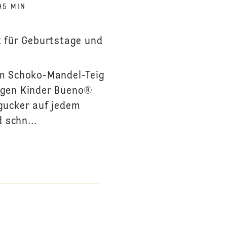
95 MIN
t für Geburtstage und
em Schoko-Mandel-Teig
igen Kinder Bueno®
gucker auf jedem
 schn...