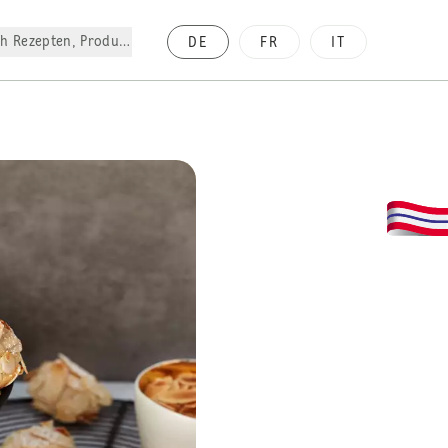
h Rezepten, Produkte, etc.
DE
FR
IT