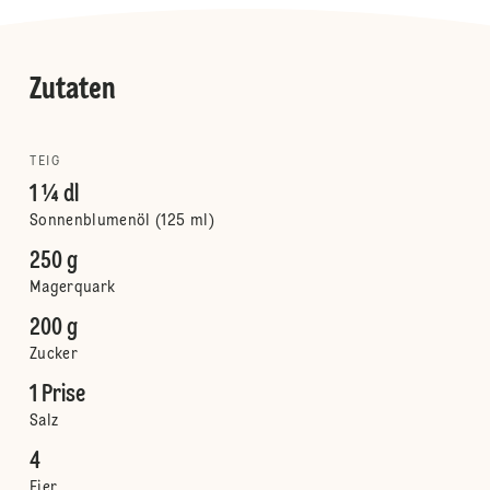
Zutaten
TEIG
1 ¼ dl
Sonnenblumenöl (125 ml)
250 g
Magerquark
200 g
Zucker
1 Prise
Salz
4
Eier