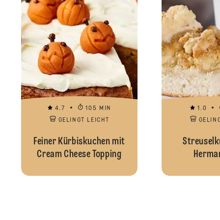
4.7
105 MIN
1.0
GELINGT LEICHT
GELIN
Feiner Kürbiskuchen mit
Streuselk
Cream Cheese Topping
Herman