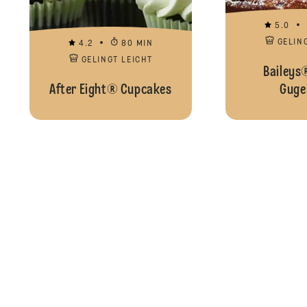
5.0
GELIN
4.2
80 MIN
GELINGT LEICHT
Baileys
After Eight® Cupcakes
Guge