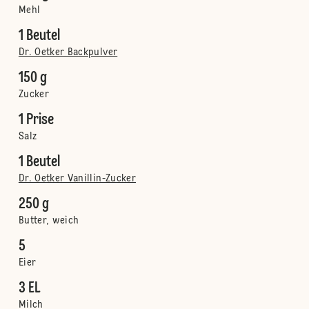
Mehl
1 Beutel
Dr. Oetker Backpulver
150 g
Zucker
1 Prise
Salz
1 Beutel
Dr. Oetker Vanillin-Zucker
250 g
Butter, weich
5
Eier
3 EL
Milch