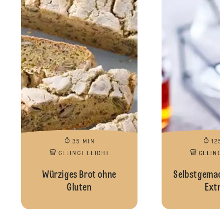
35 MIN
12
GELINGT LEICHT
GELIN
Würziges Brot ohne
Selbstgemac
Gluten
Ext