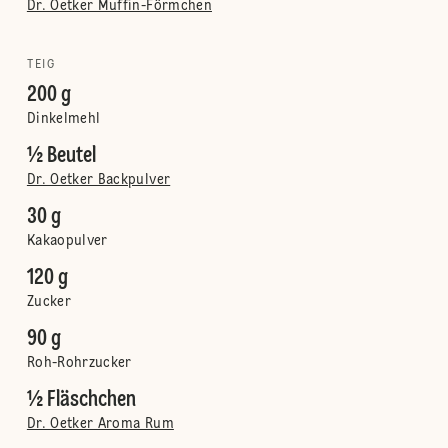
Dr. Oetker Muffin-Förmchen
TEIG
200 g
Dinkelmehl
½ Beutel
Dr. Oetker Backpulver
30 g
Kakaopulver
120 g
Zucker
90 g
Roh-Rohrzucker
½ Fläschchen
Dr. Oetker Aroma Rum