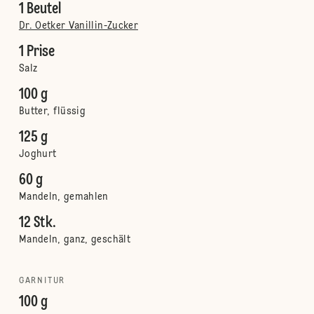
1 Beutel
Dr. Oetker Vanillin-Zucker
1 Prise
Salz
100 g
Butter, flüssig
125 g
Joghurt
60 g
Mandeln, gemahlen
12 Stk.
Mandeln, ganz, geschält
GARNITUR
100 g