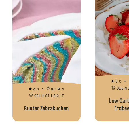
5.0
GELIN
3.8
80 MIN
GELINGT LEICHT
Low Carb
Bunter Zebrakuchen
Erdbee