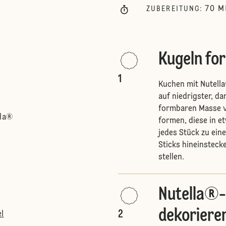
70
M
ZUBEREITUNG
:
Kugeln fo
1
Kuchen mit Nutella
auf niedrigster, da
formbaren Masse ve
lla®
formen, diese in e
jedes Stück zu ein
Sticks hineinsteck
stellen.
Nutella®-
dekoriere
2
l