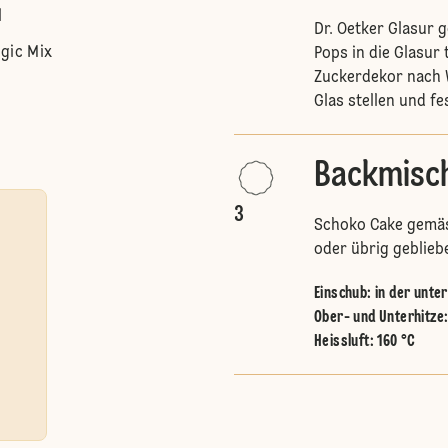
l
Dr. Oetker Glasur
gic Mix
Pops in die Glasur
Zuckerdekor nach W
Glas stellen und f
Backmisch
3
Schoko Cake gemäs
oder übrig geblie
Einschub
:
in der unte
Ober- und Unterhitze
Heissluft
:
160 °C