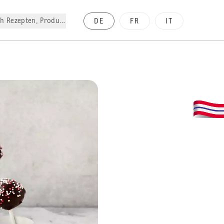
h Rezepten, Produkte, etc.
DE
FR
IT